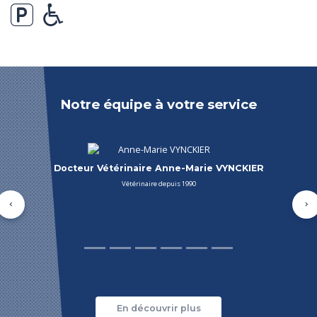
Notre équipe à votre service
Docteur Vétérinaire Luk VYNCKIER
Vétérinaire - Gérant depuis 1987
Précédent
Su
En découvrir plus